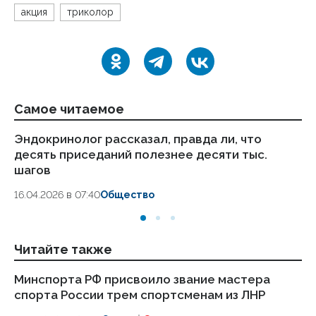
акция
триколор
Самое читаемое
Эндокринолог рассказал, правда ли, что
Ка
десять приседаний полезнее десяти тыс.
в
шагов
18.
16.04.2026 в 07:40
Общество
Читайте также
Минспорта РФ присвоило звание мастера
Ми
спорта России трем спортсменам из ЛНР
сп