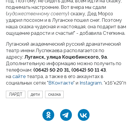
год. Поэтому: не сидеть дома, всем идти на сказку,
поднимать настроение. Вот вчера мы сдали
(
художественному совету
) сказку, Дед Мороз
ударил посохом и в Луганске пошел снег. Поэтому
наша сказка чудесная и настоящая, она подарит вам
ощущение радости и счастья!" - добавила Степкина.
Луганский академический русский драматический
театр имени Луспекаева располагается по
адресу:
Луганск, улица Коцюбинского, 9а
.
Дополнительную информацию можно получить по
телефонам:
(0642) 50 20 31, (0642) 50 11 43
,
на
сайте
театра, а также в его аккаунтах в
социальных сетях "
ВКонтакте
" и
Instagram
. *к16*к29*п
ЛАРДТ
дети
сказка