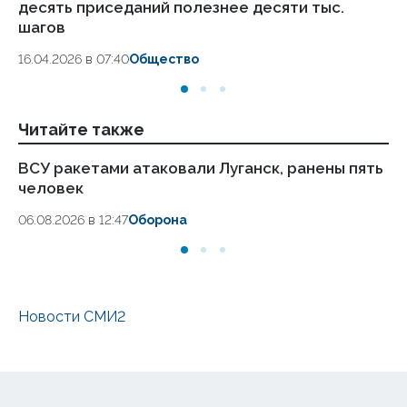
десять приседаний полезнее десяти тыс.
в
шагов
18.
16.04.2026 в 07:40
Общество
Читайте также
ВСУ ракетами атаковали Луганск, ранены пять
Но
человек
Лу
и
06.08.2026 в 12:47
Оборона
04.
Новости СМИ2