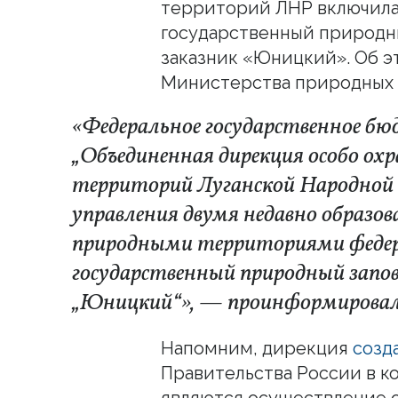
территорий ЛНР включила 
государственный природн
заказник «Юницкий». Об 
Министерства природных 
«Федеральное государственное бю
„Объединенная дирекция особо ох
территорий Луганской Народной Р
управления двумя недавно образ
природными территориями федера
государственный природный запов
„Юницкий“», — проинформировали
Напомним, дирекция
созд
Правительства России в ко
являются осуществление о