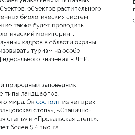
бъектов, объектов растительного
венных биологических систем,
ние также будет проводить
ологический мониторинг,
научных кадров в области охраны
зовывать туризм на особо
едерального значения в ЛНР.
ый природный заповедник
е типы ландшафтов,
го мира. Он
состоит
из четырех
ельцовская степь», «Станично-
я степь» и «Провальская степь».
т более 5,4 тыс. га