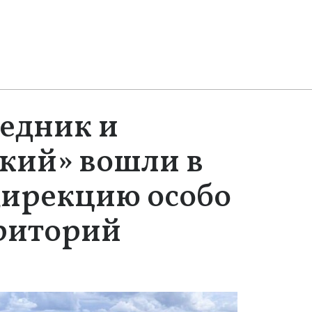
едник и
кий» вошли в
ирекцию особо
риторий