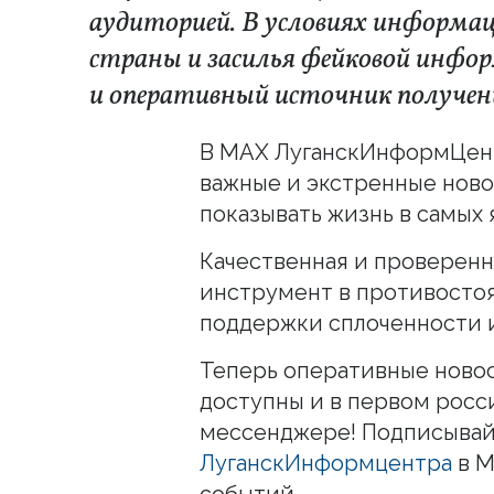
аудиторией. В условиях информац
страны и засилья фейковой инфо
и оперативный источник получен
В MAX ЛуганскИнформЦент
важные и экстренные ново
показывать жизнь в самых 
Качественная и проверен
инструмент в противосто
поддержки сплоченности и
Теперь оперативные ново
доступны и в первом рос
мессенджере! Подписывай
ЛуганскИнформцентра
в M
событий.