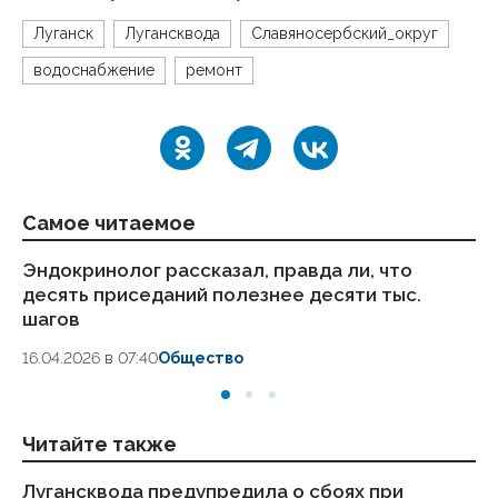
Луганск
Лугансквода
Славяносербский_округ
водоснабжение
ремонт
Самое читаемое
Эндокринолог рассказал, правда ли, что
Ка
десять приседаний полезнее десяти тыс.
в
шагов
18.
16.04.2026 в 07:40
Общество
Читайте также
Лугансквода предупредила о сбоях при
ВС