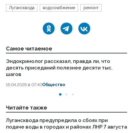
Лугансквода
водоснабжение
ремонт
Самое читаемое
Эндокринолог рассказал, правда ли, что
Ка
десять приседаний полезнее десяти тыс.
в
шагов
18.
16.04.2026 в 07:40
Общество
Читайте также
Лугансквода предупредила о сбоях при
Лу
подаче воды в городах и районах ЛНР 7 августа
по