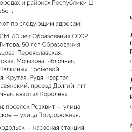
городах и районах Республики 11
абот.
ают по следующим адресам:
СМ, 50 лет Образования СССР,
Титова, 50 лет Образования
ьцова, Переяславская,
кая, Мочалова, Яблочная,
 Палкиных, Громовой,
 Крутая, Рудя, квартал
авянский, проезд Долгий; пгт
ная, квартал Королева;
н:
поселок Розквит — улица
ское — улица Придорожная;
одольск — насосная станция