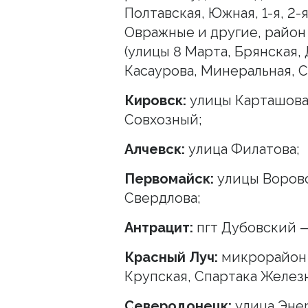
Полтавская, Южная, 1-я, 2-я
Овражные и другие, район
(улицы 8 Марта, Брянская,
Касаурова, Минеральная, С
Кировск:
улицы Карташова,
Совхозный;
Алчевск:
улица Филатова;
Первомайск:
улицы Воровс
Свердлова;
Антрацит:
пгт Дубовский —
Красный Луч:
микрорайон 
Крупская, Спартака Желез
Северодонецк:
улица Энер