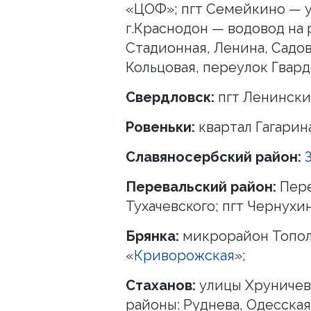
«ЦОФ»; пгт Семейкино — 
г.Краснодон — водовод на
Стадионная, Ленина, Садов
Кольцовая, переулок Гвар
Свердловск:
пгт Ленински
Ровеньки:
квартал Гагарин
Славяносербский район:
Перевальский район:
Пере
Тухачевского; пгт Чернух
Брянка:
микрорайон Тополь
«
Криворожская
»;
Стаханов:
улицы Хруничева
районы: Руднева, Одесская