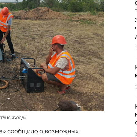
угансквода»
а» сообщило о возможных