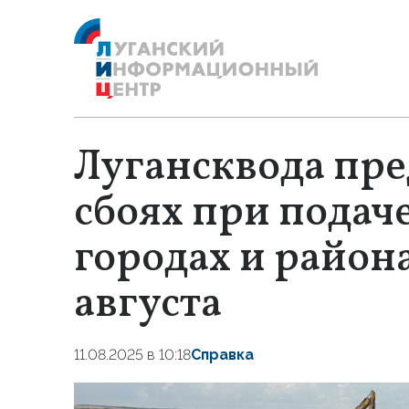
Лугансквода пре
сбоях при подач
городах и района
августа
11.08.2025 в 10:18
Справка