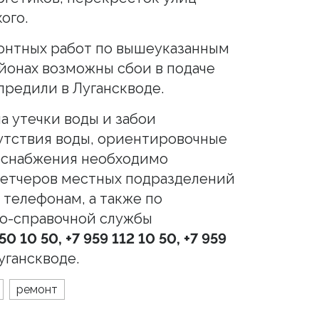
ого.
онтных работ по вышеуказанным
йонах возможны сбои в подаче
предили в Луганскводе.
а утечки воды и забои
утствия воды, ориентировочные
оснабжения необходимо
петчеров местных подразделений
 телефонам, а также по
о-справочной службы
50 10 50,
+7 959 112 10 50
,
+7 959
уганскводе.
ремонт