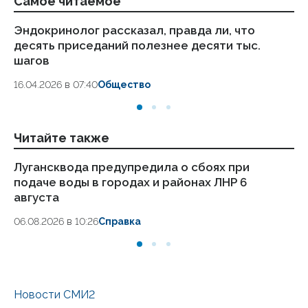
Самое читаемое
Эндокринолог рассказал, правда ли, что
Ка
десять приседаний полезнее десяти тыс.
в
шагов
18.
16.04.2026 в 07:40
Общество
Читайте также
Лугансквода предупредила о сбоях при
Мо
подаче воды в городах и районах ЛНР 6
Лу
августа
05
06.08.2026 в 10:26
Справка
Новости СМИ2