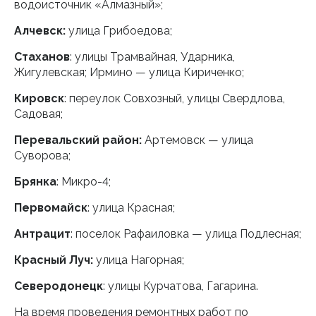
водоисточник «Алмазный»;
Алчевск:
улица Грибоедова;
Стаханов
: улицы Трамвайная, Ударника,
Жигулевская; Ирмино — улица Кириченко;
Кировск
: переулок Совхозный, улицы Свердлова,
Садовая;
Перевальский район:
Артемовск — улица
Суворова;
Брянка
: Микро-4;
Первомайск
: улица Красная;
Антрацит
: поселок Рафаиловка — улица Подлесная;
Красный Луч:
улица Нагорная;
Северодонецк
: улицы Курчатова, Гагарина.
На время проведения ремонтных работ по