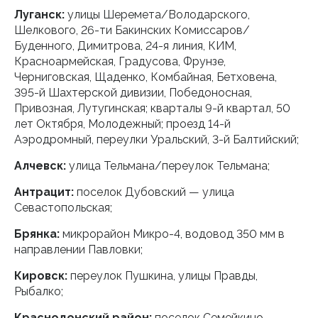
Луганск:
улицы Шеремета/Володарского,
Шелкового, 26-ти Бакинских Комиссаров/
Буденного, Димитрова, 24-я линия, КИМ,
Красноармейская, Градусова, Фрунзе,
Черниговская, Щаденко, Комбайная, Бетховена,
395-й Шахтерской дивизии, Победоносная,
Привозная, Лутугинская; кварталы 9-й квартал, 50
лет Октября, Молодежный; проезд 14-й
Аэродромный, переулки Уральский, 3-й Балтийский;
Алчевск:
улица Тельмана/переулок Тельмана;
Антрацит:
поселок Дубовский — улица
Севастопольская;
Брянка:
микрорайон Микро-4, водовод 350 мм в
направлении Павловки;
Кировск:
переулок Пушкина, улицы Правды,
Рыбалко;
Краснодонский район:
поселок Семейкино —