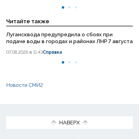
Читайте также
Лугансквода предупредила о сбоях при
Лу
подаче воды в городах и районах ЛНР 7 августа
по
ав
07.08.2026 в 11:43
Справка
06
Новости СМИ2
НАВЕРХ