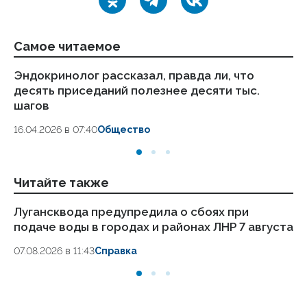
Самое читаемое
Эндокринолог рассказал, правда ли, что
Ка
десять приседаний полезнее десяти тыс.
в
шагов
18.
16.04.2026 в 07:40
Общество
Читайте также
Лугансквода предупредила о сбоях при
Лу
подаче воды в городах и районах ЛНР 7 августа
по
ав
07.08.2026 в 11:43
Справка
06