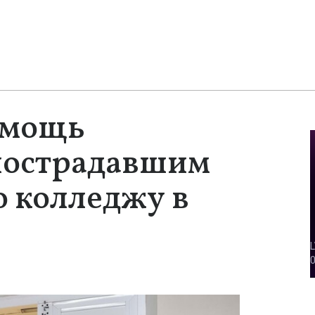
омощь
 пострадавшим
о колледжу в