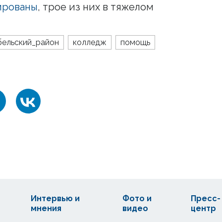
ированы
, трое из них в тяжелом
ельский_район
колледж
помощь
Интервью и
Фото и
Пресс-
мнения
видео
центр