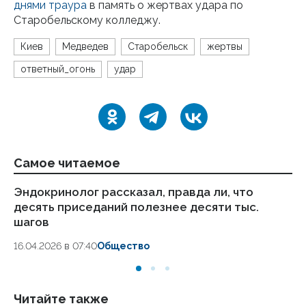
днями траура
в память о жертвах удара по
Старобельскому колледжу.
Киев
Медведев
Старобельск
жертвы
ответный_огонь
удар
Самое читаемое
Эндокринолог рассказал, правда ли, что
Ка
десять приседаний полезнее десяти тыс.
в
шагов
18.
16.04.2026 в 07:40
Общество
Читайте также