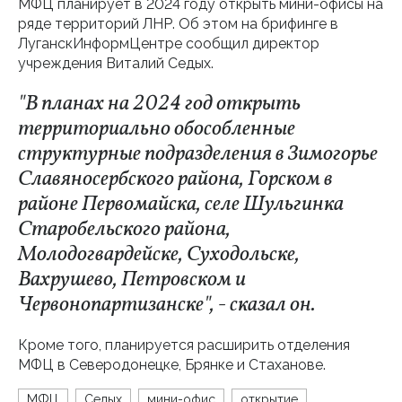
МФЦ планирует в 2024 году открыть мини-офисы на
ряде территорий ЛНР. Об этом на брифинге в
ЛуганскИнформЦентре сообщил директор
учреждения Виталий Седых.
"В планах на 2024 год открыть
территориально обособленные
структурные подразделения в Зимогорье
Славяносербского района, Горском в
районе Первомайска, селе Шульгинка
Старобельского района,
Молодогвардейске, Суходольске,
Вахрушево, Петровском и
Червонопартизанске", - сказал он.
Кроме того, планируется расширить отделения
МФЦ в Северодонецке, Брянке и Стаханове.
МФЦ
Седых
мини-офис
открытие