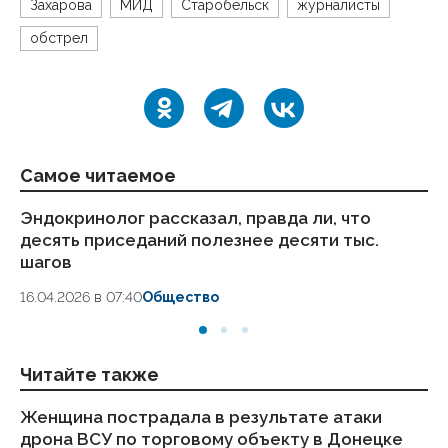
Захарова
МИД
Старобельск
журналисты
обстрел
Самое читаемое
Эндокринолог рассказал, правда ли, что
Ка
десять приседаний полезнее десяти тыс.
в
шагов
18.
16.04.2026 в 07:40
Общество
Читайте также
Женщина пострадала в результате атаки
ВС
дрона ВСУ по торговому объекту в Донецке
ч