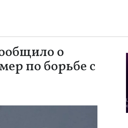
ообщило о
мер по борьбе с
и