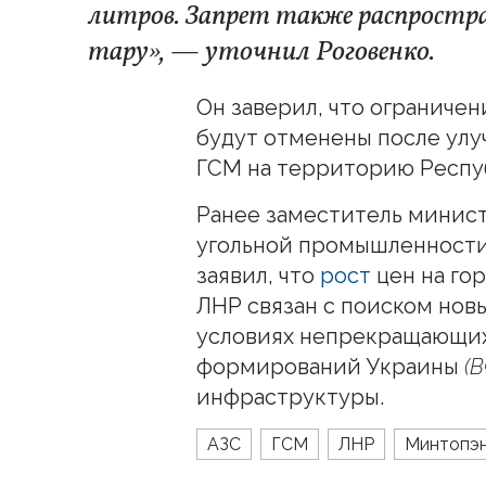
литров. Запрет также распростра
тару», — уточнил Роговенко.
Он заверил, что ограниче
будут отменены после улу
ГСМ на территорию Респу
Ранее заместитель минист
угольной промышленности
заявил, что
рост
цен на го
ЛНР связан с поиском нов
условиях непрекращающих
формирований Украины
(
инфраструктуры.
АЗС
ГСМ
ЛНР
Минтопэ