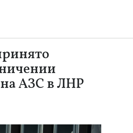
принято
аничении
 на АЗС в ЛНР