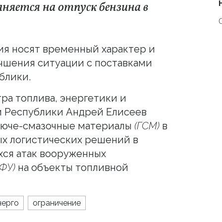
няется на отпуск бензина в
ния носят временный характер и
чшения ситуации с поставками
блики.
ра топлива, энергетики и
 Республики Андрей Елисеев
рюче-смазочные материалы
(ГСМ)
в
ых логистических решений в
ся атак вооруженных
ВФУ)
на объекты топливной
нерго
ограничение