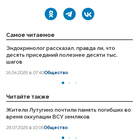
Самое читаемое
Эндокринолог рассказал, правда ли, что
Ка
десять приседаний полезнее десяти тыс.
в
шагов
18.
16.04.2026 в 07:40
Общество
Читайте также
Жители Лутугино почтили память погибших во
Ми
время оккупации ВСУ земляков
це
28.07.2026 в 10:05
Общество
28