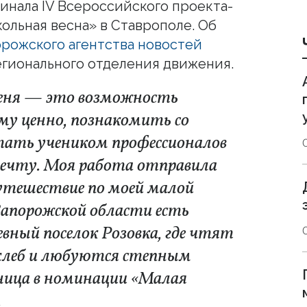
инала IV Всероссийского проекта-
ольная весна» в Ставрополе. Об
орожского агентства новостей
гионального отделения движения.
меня — это возможность
му ценно, познакомить со
тать учеником профессионалов
мечту. Моя работа отправила
путешествие по моей малой
 Запорожской области есть
вный поселок Розовка, где чтят
 хлеб и любуются степным
ьница в номинации «Малая
.