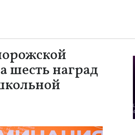
порожской
а шесть наград
 школьной