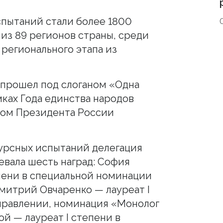
пытаний стали более 1800
т из 89 регионов страны, среди
 регионального этапа из
 прошел под слоганом «Одна
мках Года единства народов
зом Президента России
урсных испытаний делегация
евала шесть наград: София
епени в специальной номинации
митрий Овчаренко — лауреат I
правлении, номинация «Монолог
й — лауреат I степени в