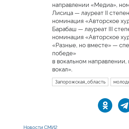
направлении «Медиа», ном
Лисица — лауреат II степе
номинация «Авторское худ
Барабаш — лауреат III сте
номинация «Авторское ху
«Разные, но вместе» — сп
победе»
в вокальном направлении
вокал».
Запорожская_область
молод
Новости СМИ2