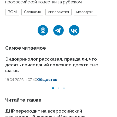
пророссийской повестки за рубежом.
ВФМ
Словакия
дипломатия
молодежь
Самое читаемое
Эндокринолог рассказал, правда ли, что
Ка
десять приседаний полезнее десяти тыс.
в
шагов
18.
16.04.2026 в 07:40
Общество
Читайте также
ДНР переходит на всероссийский
По
электронный дневник «Моя школа»
в 