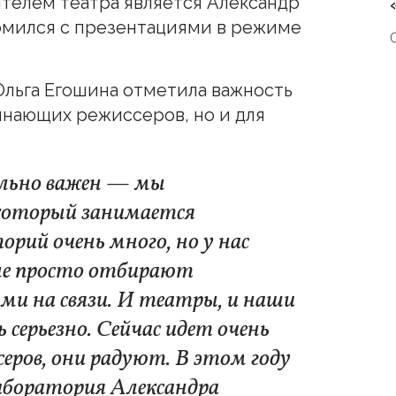
телем театра является Александр
омился с презентациями в режиме
льга Егошина отметила важность
чинающих режиссеров, но и для
ельно важен — мы
 который занимается
рий очень много, но у нас
с не просто отбирают
ими на связи. И театры, и наши
серьезно. Сейчас идет очень
еров, они радуют. В этом году
Лаборатория Александра