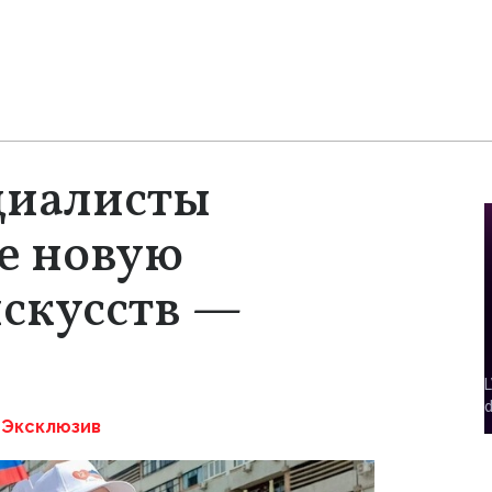
циалисты
ке новую
скусств —
Эксклюзив