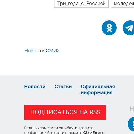
Три_года_с_Россией
молоде
Новости СМИ2
Новости
Статьи
Официальная
информация
Н
ПОДПИСАТЬСЯ НА RSS
Если вы заметили ошибку, выделите
необходимый текст и нажмите
Ctrl
+
Enter