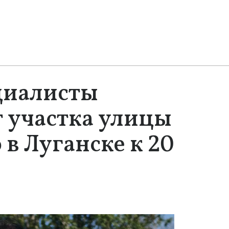
циалисты
 участка улицы
в Луганске к 20