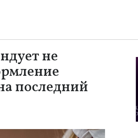
ндует не
ормление
на последний