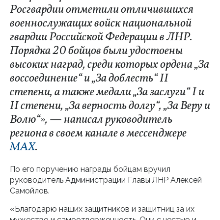
Росгвардии отметили отличившихся
военнослужащих войск национальной
гвардии Российской Федерации в ЛНР.
Порядка 20 бойцов были удостоены
высоких наград, среди которых ордена „За
воссоединение“ и „За доблесть“ II
степени, а также медали „За заслуги“ I и
II степени, „За верность долгу“, „За Веру и
Волю“», — написал руководитель
региона в своем канале в мессенджере
MAX
.
По его поручению награды бойцам вручил
руководитель Администрации Главы ЛНР Алексей
Самойлов.
«Благодарю наших защитников и защитниц за их
мужество и самоотверженность. Они с честью и