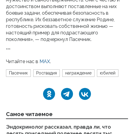
достоинством выполняют поставленные на них
боевые задачи, обеспечивая безопасность в
республике. Их беззаветное служение Родине,
готовность рисковать собственной жизнью —
настоящий пример для подрастающего
поколения», — подчеркнул Пасечник.
***
Читайте нас в
MAX
.
Пасечник
Росгвадия
награждение
юбилей
Самое читаемое
Эндокринолог рассказал, правда ли, что
Ка
десять приседаний полезнее десяти тыс.
в