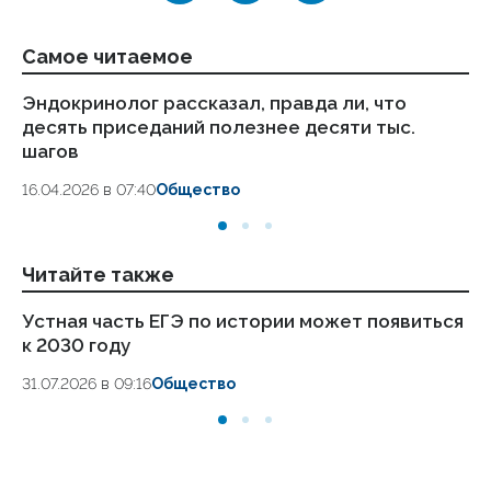
Самое читаемое
Эндокринолог рассказал, правда ли, что
Ка
десять приседаний полезнее десяти тыс.
в
шагов
18.
16.04.2026 в 07:40
Общество
Читайте также
Устная часть ЕГЭ по истории может появиться
Кр
к 2030 году
пр
31.07.2026 в 09:16
Общество
28