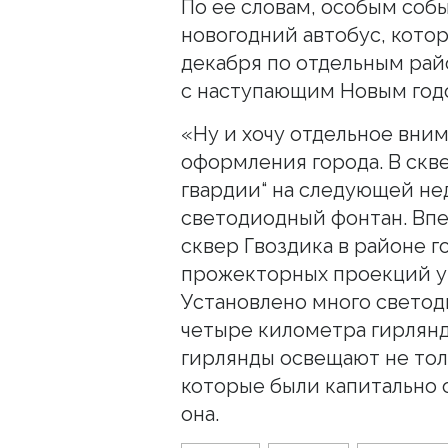
По ее словам, особым собы
новогодний автобус, кото
декабря по отдельным рай
с наступающим Новым год
«Ну и хочу отдельное вни
оформления города. В скв
гвардии“ на следующей не
светодиодный фонтан. Впе
сквер Гвоздика в районе г
прожекторных проекций ук
Установлено много светод
четыре километра гирлянд
гирлянды освещают не толь
которые были капитально
она.