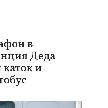
афон в
енция Деда
 каток и
тобус