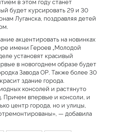
тием в этом году станет
рый будет курсировать 29 и 30
онам Луганска, поздравляя детей
ом.
мание акцентировать на новинках
ере имени Героев „Молодой
деле установят красивый
рвые в новогоднем образе будет
ородка Завода ОР. Также более 30
расит здание города.
иодных консолей и растянуто
. Причем впервые и консоли, и
ко центр города, но и улицы,
 отремонтированы», — добавила