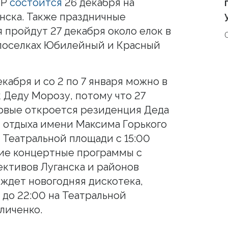
НР
состоится
26 декабря на
нска. Также праздничные
 пройдут 27 декабря около елок в
 поселках Юбилейный и Красный
екабря и со 2 по 7 января можно в
к Деду Морозу, потому что 27
первые откроется резиденция Деда
и отдыха имени Максима Горького
а Театральной площади с 15:00
ние концертные программы с
ективов Луганска и районов
 ждет новогодняя дискотека,
 до 22:00 на Театральной
личенко.