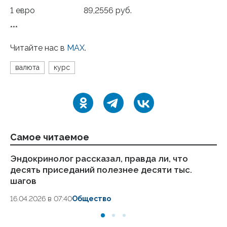
1 евро 89,2556 руб.
***
Читайте нас в
MAX
.
валюта
курс
Самое читаемое
Эндокринолог рассказал, правда ли, что
Ка
десять приседаний полезнее десяти тыс.
в
шагов
18.
16.04.2026 в 07:40
Общество