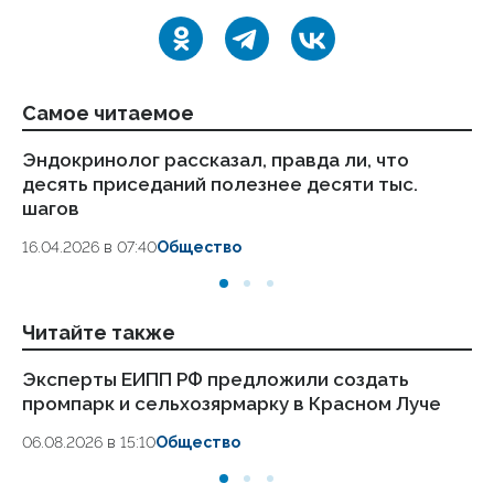
Самое читаемое
Эндокринолог рассказал, правда ли, что
Ка
десять приседаний полезнее десяти тыс.
в
шагов
18.
16.04.2026 в 07:40
Общество
Читайте также
Эксперты ЕИПП РФ предложили создать
Е
промпарк и сельхозярмарку в Красном Луче
се
в 
06.08.2026 в 15:10
Общество
04