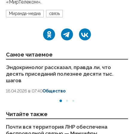
«МирТелеком».
Миранда-медиа
связь
Самое читаемое
Эндокринолог рассказал, правда ли, что
Ка
десять приседаний полезнее десяти тыс.
в
шагов
18.
16.04.2026 в 07:40
Общество
Читайте также
Почти вся территория ЛНР обеспечена
Де
беспроводной связью — Минцифры
т