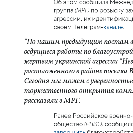
Об этом сообщила Межвед
группа
(МРГ)
по розыску за
агрессии, их идентификац
своем Телеграм-
канале
.
"По нашим предыдущим постам 
ведущиеся работы по благоустро
жертвам украинской агрессии "Не
расположенного в районе поселка В
Сегодня мы можем с уверенность
торжественного открытия компл
рассказали в МРГ.
Ранее Российское военно
общество
(РВИО)
сообщило,
завершить
благоустройств