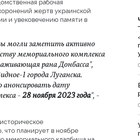
омственная рабочая
хоронений жертв украинской
ии и увековечению памяти в
вы могли заметить активно
йству мемориального комплекса
заживающая рана Донбасса",
идное-1 города Луганска.
ю анонсировать дату
екса -
28 ноября 2023 года
", -
-историческое
 что планирует в ноябре
о мемориального кладбища на