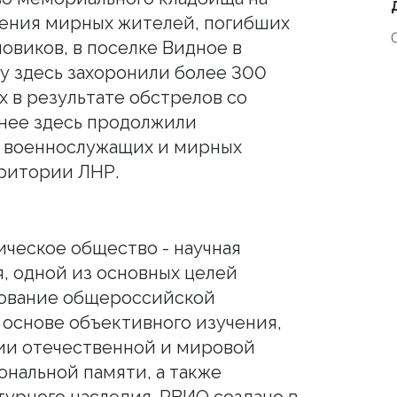
нения мирных жителей, погибших
овиков, в поселке Видное в
оду здесь захоронили более 300
 в результате обстрелов со
нее здесь продолжили
и военнослужащих и мирных
рритории ЛНР.
ческое общество - научная
, одной из основных целей
ование общероссийской
 основе объективного изучения,
ии отечественной и мировой
ональной памяти, а также
турного наследия. РВИО создано в