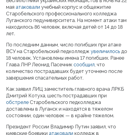
Беспилотники украинских неонацистов в ночь на 22
мая
атаковали
учебный корпус и общежитие
Старобельского профессионального колледжа
Луганского педуниверситета. На момент атаки там
находилось 86 человек, включая детей от 14 до 18
лет.
По последним данным, число погибших при атаке
ВСУ на Старобельский педколледж
увеличилось
до
18 человек. Установлены имена 17 погибших. Ранее
Глава ЛНР Леонид Пасечник
сообщил
, что
количество пострадавших будет уточнено после
завершения спасательных работ.
Как заявил ЛИЦ заместитель главного врача ЛРКБ
Дмитрий Котуха, шесть пострадавших при
обстреле
Старобельского педколледжа
доставлены в Луганск и находятся в тяжелом
состоянии, один человек — в крайне тяжелом.
Президент России Владимир Путин заявил, что
киевские боевики
атаковали
колледж в