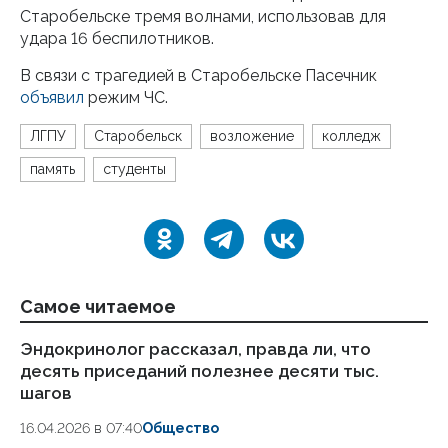
Старобельске тремя волнами, использовав для
удара 16 беспилотников.
В связи с трагедией в Старобельске Пасечник
объявил
режим ЧС.
ЛГПУ
Старобельск
возложение
колледж
память
студенты
Самое читаемое
Эндокринолог рассказал, правда ли, что
Ка
десять приседаний полезнее десяти тыс.
в
шагов
18.
16.04.2026 в 07:40
Общество