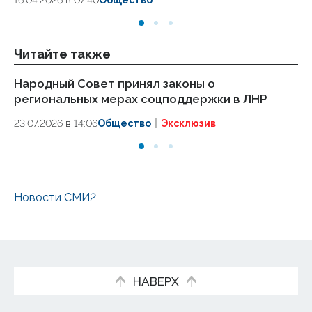
16.04.2026 в 07:40
Общество
Читайте также
Народный Совет принял законы о
Уч
региональных мерах соцподдержки в ЛНР
по
23.07.2026 в 14:06
Общество
Эксклюзив
23.
Новости СМИ2
НАВЕРХ