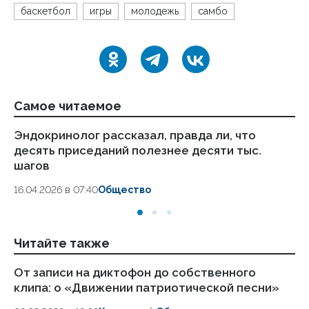
баскетбол
игры
молодежь
самбо
Самое читаемое
Эндокринолог рассказал, правда ли, что
Ка
десять приседаний полезнее десяти тыс.
в
шагов
18.
16.04.2026 в 07:40
Общество
Читайте также
От записи на диктофон до собственного
Аб
клипа: о «Движении патриотической песни»
за