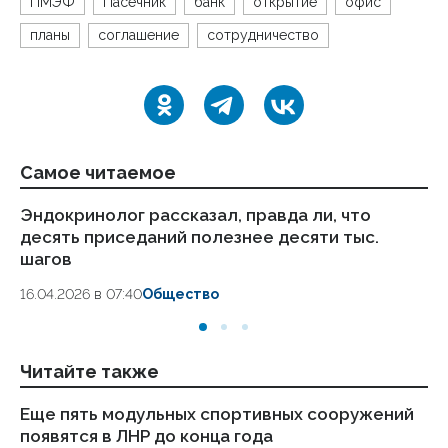
ПМЭФ
Пасечник
банк
открытие
офис
планы
соглашение
сотрудничество
Самое читаемое
Эндокринолог рассказал, правда ли, что
Ка
десять приседаний полезнее десяти тыс.
в
шагов
18.
16.04.2026 в 07:40
Общество
Читайте также
Еще пять модульных спортивных сооружений
О
появятся в ЛНР до конца года
ко