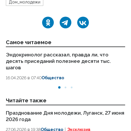
Дом_молодежи
Самое читаемое
Эндокринолог рассказал, правда ли, что
Ка
десять приседаний полезнее десяти тыс.
в
шагов
18.
16.04.2026 в 07:40
Общество
Читайте также
Празднование Дня молодежи, Луганск, 27 июня
Н
2026 года
ко
27.06.2026 в 19:38
Общество
Эксклюзив
24.