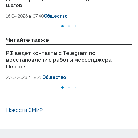
шагов
18.
16.04.2026 в 07:40
Общество
Читайте также
РФ ведет контакты с Telegram по
Пе
восстановлению работы мессенджера —
сл
Песков
24.
27.07.2026 в 18:26
Общество
Новости СМИ2