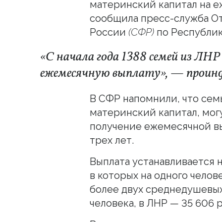
материнский капитал на е
сообщила пресс-служба О
России
(СФР)
по Республик
«С начала года 1388 семей из ЛН
ежемесячную выплату», — проинф
В СФР напомнили, что се
материнский капитал, могу
получение ежемесячной вы
трех лет.
Выплата устанавливается н
в которых на одного челов
более двух среднедушевы
человека, в ЛНР — 35 606 р