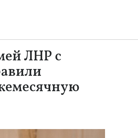
емей ЛНР с
равили
ежемесячную