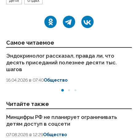
дети
отдых
Самое читаемое
Эндокринолог рассказал, правда ли, что
Ка
десять приседаний полезнее десяти тыс.
в
шагов
18.
16.04.2026 в 07:40
Общество
Читайте также
Минцифры РФ не планирует ограничивать
По
детям доступ в соцсети
в 
07.08.2026 в 12:29
Общество
05