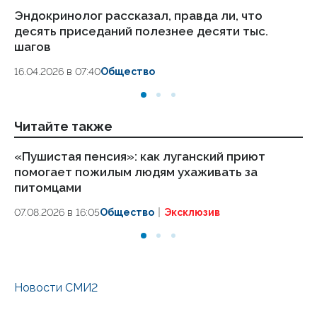
Эндокринолог рассказал, правда ли, что
Ка
десять приседаний полезнее десяти тыс.
в
шагов
18.
16.04.2026 в 07:40
Общество
Читайте также
«Пушистая пенсия»: как луганский приют
ВС
помогает пожилым людям ухаживать за
ч
питомцами
06
07.08.2026 в 16:05
Общество
Эксклюзив
Новости СМИ2