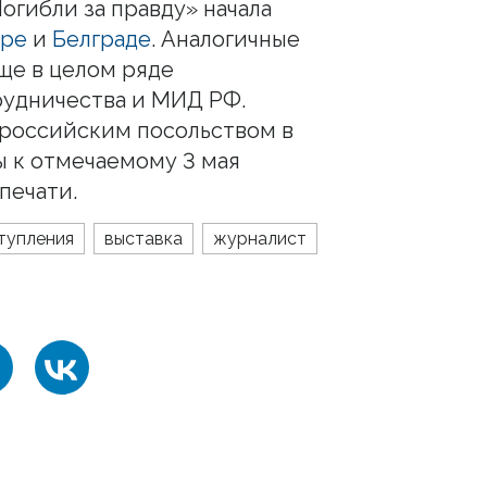
огибли за правду» начала
аре
и
Белграде
. Аналогичные
ще в целом ряде
рудничества и МИД РФ.
 российским посольством в
ы к отмечаемому 3 мая
печати.
тупления
выставка
журналист