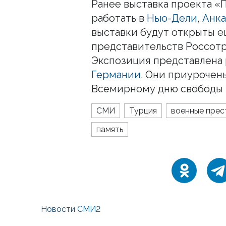
Ранее выставка проекта «П
работать в
Нью-Дели
,
Анк
выставки будут открыты е
представительств Россот
Экспозиция представлена
Германии
. Они приурочен
Всемирному дню свободы 
СМИ
Турция
военные прес
память
Новости СМИ2