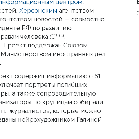
 информационным центром
,
остей,
Херсонским
агентством
гентством новостей — совместно
иденте РФ по развитию
правам человека
(СПЧ)
м
. Проект поддержан Союзом
, Министерством иностранных дел
.
оект содержит информацию о 61
включает портреты погибших
ры, а также сопроводительную
анизаторы по крупицам собирали
еты журналистов, которые можно
озданы нейрохудожником Галиной