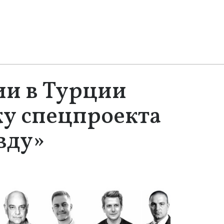
ии в Турции
ку спецпроекта
вду»