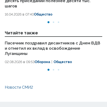
десять приседаний полезнее десяти тыс.
в
шагов
18.
16.04.2026 в 07:40
Общество
Читайте также
Пасечник поздравил десантников с Днем ВДВ
Пр
и отметил их вклад в освобождение
це
Луганщины
28.
02.08.2026 в 09:53
Оборона
Общество
Новости СМИ2