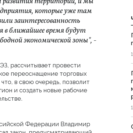
а развития территорий, и мы
предприятия, которые уже там
явили заинтересованность
я в ближайшее время будут
бодной экономической зоны", -
СЭЗ, рассчитывает провести
кое переоснащение торговых
что, в свою очередь, позволит
гион и создать новые рабочие
ельстве.
ссийской Федерации Владимир
сал закон, предусматривающий