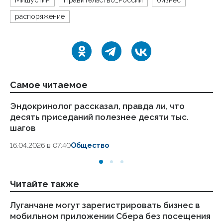
Мишустин
Правительство_России
бизнес
распоряжение
Самое читаемое
Эндокринолог рассказал, правда ли, что
Ка
десять приседаний полезнее десяти тыс.
в
шагов
18.
16.04.2026 в 07:40
Общество
Читайте также
Луганчане могут зарегистрировать бизнес в
Пр
мобильном приложении Сбера без посещения
ко