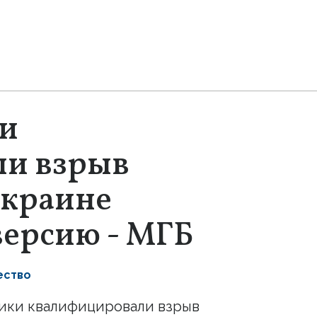
и
и взрыв
окраине
версию - МГБ
ство
ики квалифицировали взрыв