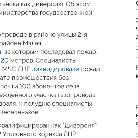
ганска как диверсию. Об этом
инистерства государственной
опроводе в районе улицы 2-я
 районе Малая
в
, за которым последовал пожар.
 20 метров. Специалисты
ки МЧС ЛНР
ликвидировали
пожар
тате происшествия без
 почти 100 абонентов села
ежденного участка газопровода
враля, к полудню специалисты
 Веселенькое.
 квалифицирован как "Диверсия"
2 Уголовного кодекса ЛНР.