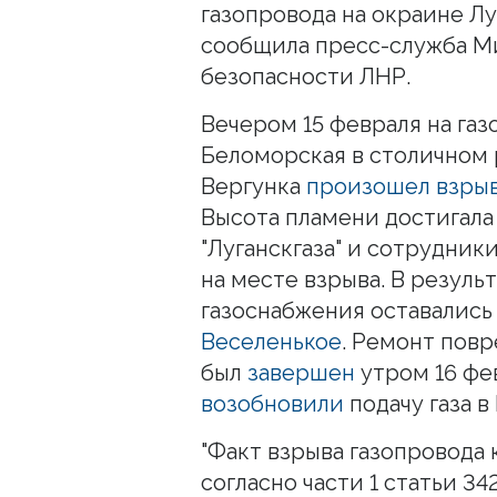
газопровода на окраине Лу
сообщила пресс-служба М
безопасности ЛНР.
Вечером 15 февраля на газ
Беломорская в столичном
Вергунка
произошел взры
Высота пламени достигала
"Луганскгаза" и сотрудни
на месте взрыва. В резуль
газоснабжения оставались
Веселенькое
. Ремонт повр
был
завершен
утром 16 фе
возобновили
подачу газа в
"Факт взрыва газопровода
согласно части 1 статьи 34