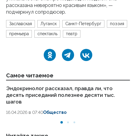
рассказана невероятно красивым языком», —
подчеркнул сопродюсер.
Заславская
Луганск
Санкт-Петербург
поэзия
премьера
спектакль
театр
Самое читаемое
Эндокринолог рассказал, правда ли, что
Ка
десять приседаний полезнее десяти тыс.
в
шагов
18.
16.04.2026 в 07:40
Общество
Читайте также