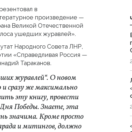
резентовал в
тературное произведение —
рана Великой Отечественной
олоса ушедших журавлей».
путат Народного Совета ЛНР,
ртии «Справедливая Россия —
ннадий Тараканов.
вших журавлей“. О новом
о и сразу же максимально
ить эту книгу, провести
 Дня Победы. Знаете, эта
ень значима. Кроме просто
арада и митингов, должно