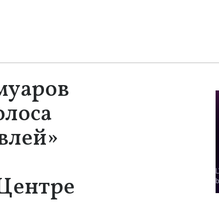
муаров
олоса
влей»
Центре