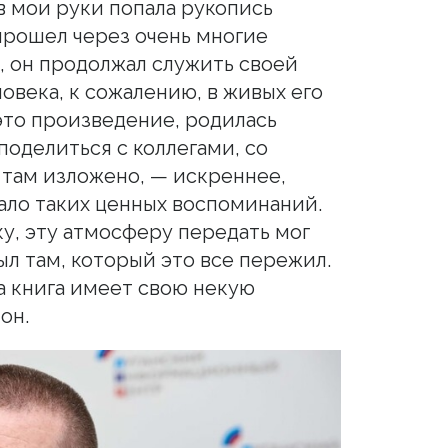
 в мои руки попала рукопись
прошел через очень многие
, он продолжал служить своей
ловека, к сожалению, в живых его
 это произведение, родилась
 поделиться с коллегами, со
 там изложено, — искреннее,
мало таких ценных воспоминаний.
у, эту атмосферу передать мог
ыл там, который это все пережил.
та книга имеет свою некую
он.