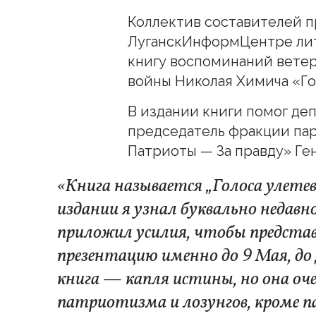
Коллектив составителей п
ЛуганскИнформЦентре ли
книгу воспоминаний вете
войны Николая Химича «Г
В издании книги помог де
председатель фракции па
Патриоты — За правду» Ге
«Книга называется „Голоса улете
издании я узнал буквально недавн
приложил усилия, чтобы представ
презентацию именно до 9 Мая, до
книга — капля истины, но она оч
патриотизма и лозунгов, кроме п