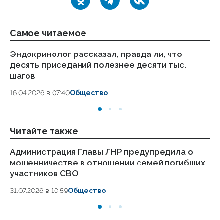
Самое читаемое
Эндокринолог рассказал, правда ли, что
Ка
десять приседаний полезнее десяти тыс.
в
шагов
18.
16.04.2026 в 07:40
Общество
Читайте также
Администрация Главы ЛНР предупредила о
Ре
мошенничестве в отношении семей погибших
за
участников СВО
бл
31.07.2026 в 10:59
Общество
25.