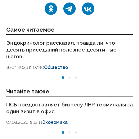
Самое читаемое
Эндокринолог рассказал, правда ли, что
Ка
десять приседаний полезнее десяти тыс.
в
шагов
18.
16.04.2026 в 07:40
Общество
Читайте также
ПСБ предоставляет бизнесу ЛНР терминалы за
Ж
один визит в офис
кр
07.08.2026 в 13:11
Экономика
05.