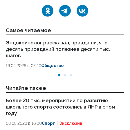
Самое читаемое
Эндокринолог рассказал, правда ли, что
Ка
десять приседаний полезнее десяти тыс.
в
шагов
18.
16.04.2026 в 07:40
Общество
Читайте также
Более 20 тыс. мероприятий по развитию
Дв
школьного спорта состоялись в ЛНР в этом
со
году
08
08.08.2026 в 16:00
Спорт
Эксклюзив